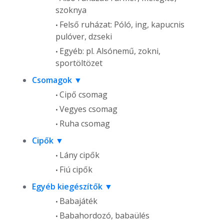
szoknya
Felső ruházat: Póló, ing, kapucnis
pulóver, dzseki
Egyéb: pl. Alsónemű, zokni,
sportöltözet
Csomagok
Cipő csomag
Vegyes csomag
Ruha csomag
Cipők
Lány cipők
Fiú cipők
Egyéb kiegészítők
Babajáték
Babahordozó, babaülés