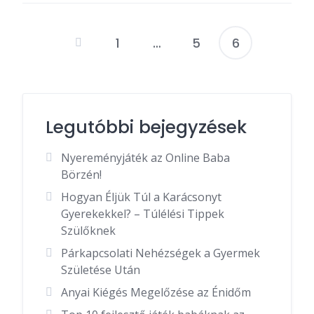
1
…
5
6
Bejegyzések
lapozása
Legutóbbi bejegyzések
Nyereményjáték az Online Baba
Börzén!
Hogyan Éljük Túl a Karácsonyt
Gyerekekkel? – Túlélési Tippek
Szülőknek
Párkapcsolati Nehézségek a Gyermek
Születése Után
Anyai Kiégés Megelőzése az Énidőm