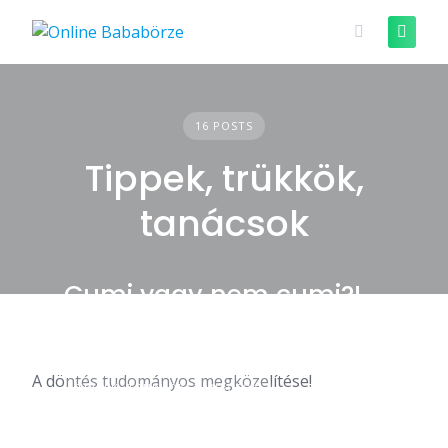
Skip
to
content
16 POSTS
Tippek, trükkök,
tanácsok
Cumi vagy nem cumi?!
A döntés tudományos megközelítése!
TIPPEK, TRÜKKÖK, TANÁCSOK