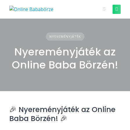
Skip
to
content
NYEREMÉNYJÁTÉK
Nyereményjáték az
Online Baba Börzén!
🎉 Nyereményjáték az Online
Baba Börzén! 🎉