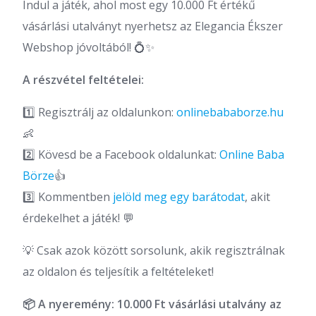
Indul a játék, ahol most egy 10.000 Ft értékű
vásárlási utalványt nyerhetsz az Elegancia Ékszer
Webshop jóvoltából! 💍✨
A részvétel feltételei:
1️⃣ Regisztrálj az oldalunkon:
onlinebababorze.hu
👶
2️⃣ Kövesd be a Facebook oldalunkat:
Online Baba
Börze
👍
3️⃣ Kommentben
jelöld meg egy barátodat
, akit
érdekelhet a játék! 💬
💡 Csak azok között sorsolunk, akik regisztrálnak
az oldalon és teljesítik a feltételeket!
📦 A nyeremény: 10.000 Ft vásárlási utalvány az