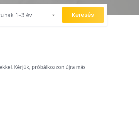
Keresés
ruhák 1–3 év
sekkel. Kérjük, próbálkozzon újra más