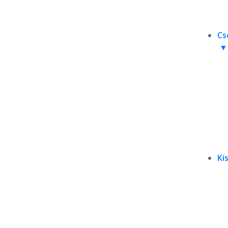
Cs
Ki