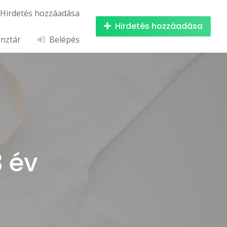
Hirdetés hozzáadása
Hirdetés hozzáadása
nztár
Belépés
 év