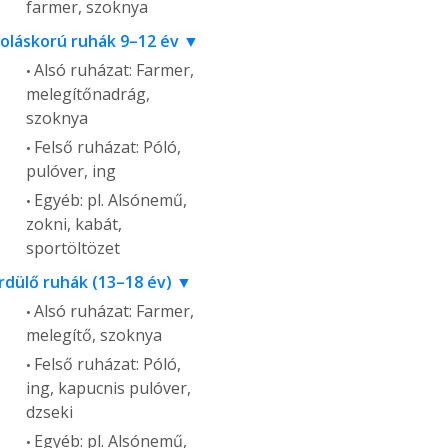
farmer, szoknya
koláskorú ruhák 9–12 év
Alsó ruházat: Farmer,
melegítőnadrág,
szoknya
Felső ruházat: Póló,
pulóver, ing
Egyéb: pl. Alsónemű,
zokni, kabát,
sportöltözet
rdülő ruhák (13–18 év)
Alsó ruházat: Farmer,
melegítő, szoknya
Felső ruházat: Póló,
ing, kapucnis pulóver,
dzseki
Egyéb: pl. Alsónemű,