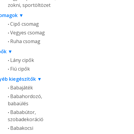
zokni, sportöltözet
omagok
Cipő csomag
Vegyes csomag
Ruha csomag
pők
Lány cipők
Fiú cipők
yéb kiegészítők
Babajáték
Babahordozó,
babaülés
Bababútor,
szobadekoráció
Babakocsi