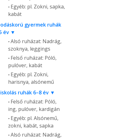
Egyéb: pl. Zokni, sapka,
kabát
odáskorú gyermek ruhák
5 év
Alsó ruházat: Nadrág,
szoknya, leggings
Felső ruházat: Póló,
pulóver, kabát
Egyéb: pl. Zokni,
harisnya, alsónemű
siskolás ruhák 6–8 év
Felső ruházat: Póló,
ing, pulóver, kardigán
Egyéb: pl. Alsónemű,
zokni, kabát, sapka
Alsó ruházat: Nadrág,