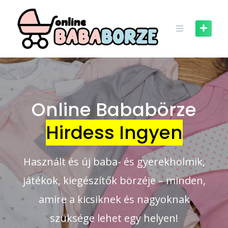
Skip
to
content
Online Bababörze
Hirdess Ingyen
Használt és új baba- és gyerekholmik,
játékok, kiegészítők börzéje – minden,
amire a kicsiknek és nagyoknak
szüksége lehet egy helyen!