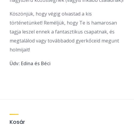
nagyszerű közösségnek (vagyis inkább családnak)!
Köszönjük, hogy végig olvastad a kis
történetünket! Reméljük, hogy Te is hamarosan
tagja leszel ennek a fantasztikus csapatnak, és
megtalálod vagy továbbadod gyerkőceid megunt
holmijait!
Üdv: Edina és Béci
Kosár