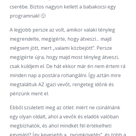
cserébe. Biztos nagyon kellett a babakocsi egy
programnak! 🙂
A legjobb persze az volt, amikor valaki tényleg
megrendelte, megígérte, hogy átveszi… majd
mégsem jött, mert „valami közbejött”. Persze
megígérte újra, hogy majd most tényleg átveszi,
csak küldjem el. De hát ekkor már én nem értem rá
minden nap a postára rohangálni. Így aztán mire
megtaláltuk AZ igazi vevőt, rengeteg időnk és
pénzünk ment el.
Ebből született meg az ötlet: miért ne csinálnánk
egy olyan oldalt, ahol a vevők és eladók valóban
megbízhatók, és ahol mindkét fél értékelheti
egymást? Így kevesebb a „nyomkövetés”, és több a