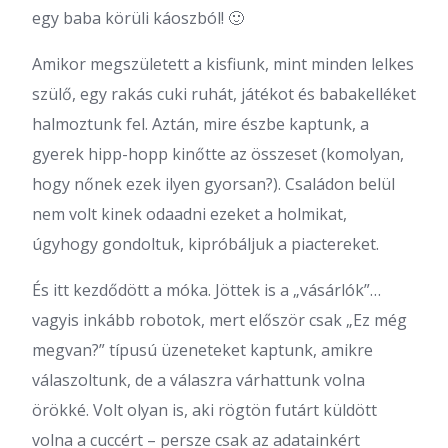
egy baba körüli káoszból! 🙂
Amikor megszületett a kisfiunk, mint minden lelkes
szülő, egy rakás cuki ruhát, játékot és babakelléket
halmoztunk fel. Aztán, mire észbe kaptunk, a
gyerek hipp-hopp kinőtte az összeset (komolyan,
hogy nőnek ezek ilyen gyorsan?). Családon belül
nem volt kinek odaadni ezeket a holmikat,
úgyhogy gondoltuk, kipróbáljuk a piactereket.
És itt kezdődött a móka. Jöttek is a „vásárlók”…
vagyis inkább robotok, mert először csak „Ez még
megvan?” típusú üzeneteket kaptunk, amikre
válaszoltunk, de a válaszra várhattunk volna
örökké. Volt olyan is, aki rögtön futárt küldött
volna a cuccért – persze csak az adatainkért