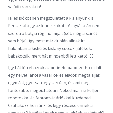
valódi tranzakció!
Ja, és időközben megszületett a kislányunk is.
Persze, ahogy az lenni szokott, ő egyáltalán nem
szereti a bátyja régi holmijait (sőt, még a színét
sem bírja), így most már duplán állnak itt
halomban a kisfiú és kislány cuccok, játékok,
babakocsik, mert hát mindenből lett kettő. 🙂
Így hát létrehoztuk az
onlinebababorze.hu
oldalt –
egy helyet, ahol a vásárlók és eladók megtalálják
egymást, gyorsan, egyszerűen, és ami még
fontosabb, megbízhatóan. Neked már ne kelljen
robotokkal és fantomvásárlókkal küzdened!
Csatlakozz hozzánk, és légy részese ennek a