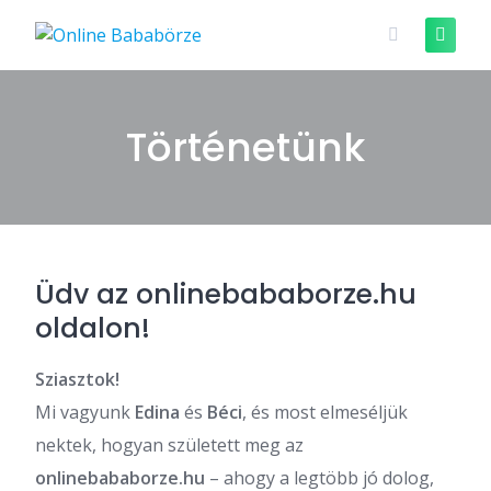
Skip
to
content
Történetünk
Üdv az onlinebababorze.hu
oldalon!
Sziasztok!
Mi vagyunk
Edina
és
Béci
, és most elmeséljük
nektek, hogyan született meg az
onlinebababorze.hu
– ahogy a legtöbb jó dolog,