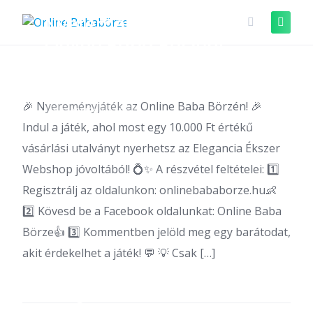
Skip
Nyereményjáték az
to
content
Online Baba Börzén!
🎉 Nyereményjáték az Online Baba Börzén! 🎉
NYEREMÉNYJÁTÉK
Indul a játék, ahol most egy 10.000 Ft értékű
vásárlási utalványt nyerhetsz az Elegancia Ékszer
Webshop jóvoltából! 💍✨ A részvétel feltételei: 1️⃣
Regisztrálj az oldalunkon: onlinebababorze.hu👶
2️⃣ Kövesd be a Facebook oldalunkat: Online Baba
Börze👍 3️⃣ Kommentben jelöld meg egy barátodat,
akit érdekelhet a játék! 💬 💡 Csak […]
Hogyan válasszuk ki a
megfelelő babakocsit?