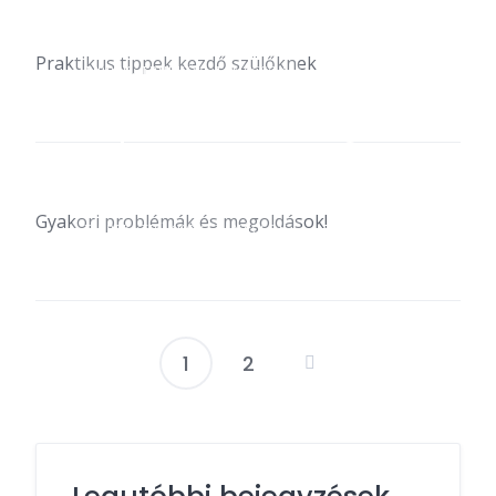
Praktikus tippek kezdő szülőknek
TIPPEK, TRÜKKÖK, TANÁCSOK
Szoptatási nehézségek!
Gyakori problémák és megoldások!
TIPPEK, TRÜKKÖK, TANÁCSOK
1
2
Bejegyzések
lapozása