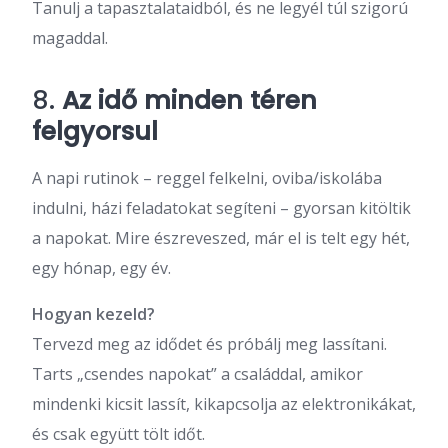
Tanulj a tapasztalataidból, és ne legyél túl szigorú
magaddal.
8.
Az idő minden téren
felgyorsul
A napi rutinok – reggel felkelni, oviba/iskolába
indulni, házi feladatokat segíteni – gyorsan kitöltik
a napokat. Mire észreveszed, már el is telt egy hét,
egy hónap, egy év.
Hogyan kezeld?
Tervezd meg az idődet és próbálj meg lassítani.
Tarts „csendes napokat” a családdal, amikor
mindenki kicsit lassít, kikapcsolja az elektronikákat,
és csak együtt tölt időt.