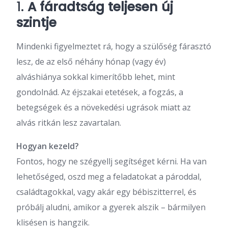
1.
A fáradtság teljesen új
szintje
Mindenki figyelmeztet rá, hogy a szülőség fárasztó
lesz, de az első néhány hónap (vagy év)
alváshiánya sokkal kimerítőbb lehet, mint
gondolnád. Az éjszakai etetések, a fogzás, a
betegségek és a növekedési ugrások miatt az
alvás ritkán lesz zavartalan.
Hogyan kezeld?
Fontos, hogy ne szégyellj segítséget kérni. Ha van
lehetőséged, oszd meg a feladatokat a pároddal,
családtagokkal, vagy akár egy bébiszitterrel, és
próbálj aludni, amikor a gyerek alszik – bármilyen
klisésen is hangzik.