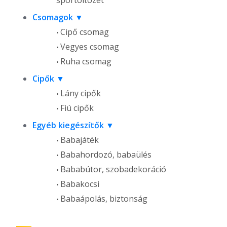
sportöltözet
Csomagok
Cipő csomag
Vegyes csomag
Ruha csomag
Cipők
Lány cipők
Fiú cipők
Egyéb kiegészítők
Babajáték
Babahordozó, babaülés
Bababútor, szobadekoráció
Babakocsi
Babaápolás, biztonság