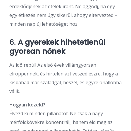
érdeklődjenek az ételek iránt. Ne aggódj, ha egy-
egy étkezés nem úgy sikerül, ahogy eltervezted –
minden nap új lehetőséget hoz.
6.
A gyerekek hihetetlenül
gyorsan nőnek
Az idő repül! Az első évek villámgyorsan
elröppennek, és hirtelen azt veszed észre, hogy a
kisbabád már szaladgál, beszél, és egyre önállóbbá
válik.
Hogyan kezeld?
Élvezd ki minden pillanatot. Ne csak a nagy
mérföldkövekre koncentrálj, hanem éld meg az
apró, mindennapi pillanatokat is. Fotózz, készíts