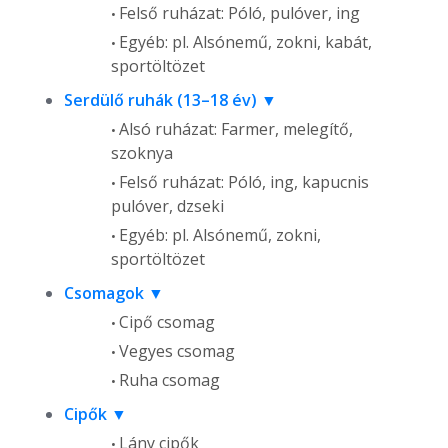
Felső ruházat: Póló, pulóver, ing
Egyéb: pl. Alsónemű, zokni, kabát,
sportöltözet
Serdülő ruhák (13–18 év)
Alsó ruházat: Farmer, melegítő,
szoknya
Felső ruházat: Póló, ing, kapucnis
pulóver, dzseki
Egyéb: pl. Alsónemű, zokni,
sportöltözet
Csomagok
Cipő csomag
Vegyes csomag
Ruha csomag
Cipők
Lány cipők