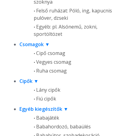
szoknya
Felső ruházat: Póló, ing, kapucnis
pulóver, dzseki
Egyéb: pl. Alsónemű, zokni,
sportöltözet
Csomagok
Cipő csomag
Vegyes csomag
Ruha csomag
Cipők
Lány cipők
Fiú cipők
Egyéb kiegészítők
Babajáték
Babahordozó, babaülés
Bababútor, szobadekoráció