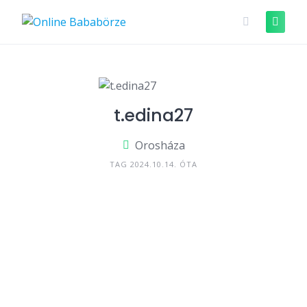
Skip
to
content
t.edina27
Orosháza
TAG 2024.10.14. ÓTA