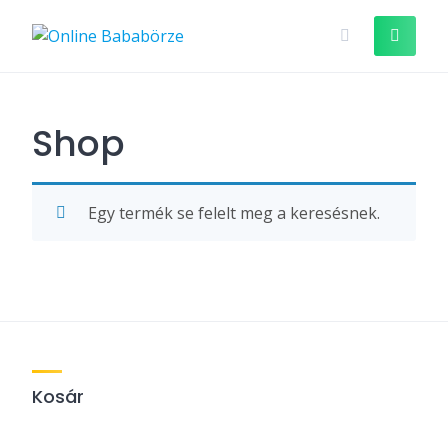
Skip
to
content
Shop
Egy termék se felelt meg a keresésnek.
Kosár